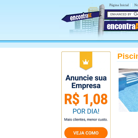
|
Página Inicial
No
encontra
Pisci