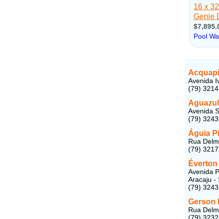
Acquapi
Avenida I
(79) 321
Aguazul
Avenida S
(79) 324
Águia P
Rua Delmi
(79) 321
Éverton
Avenida P
Aracaju -
(79) 324
Gerson 
Rua Delmi
(79) 323