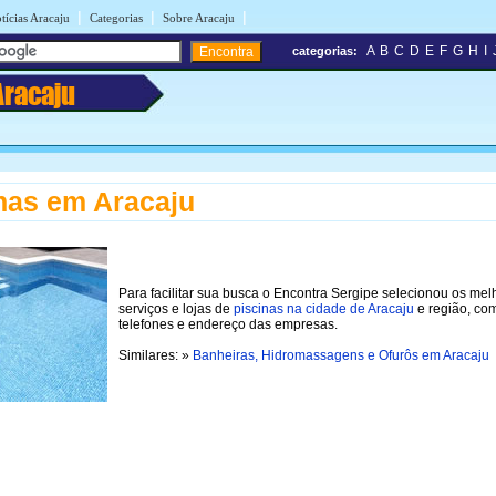
|
|
|
tícias Aracaju
Categorias
Sobre Aracaju
A
B
C
D
E
F
G
H
I
categorias:
Aracaju
nas em Aracaju
Para facilitar sua busca o Encontra Sergipe selecionou os mel
serviços e lojas de
piscinas na cidade de Aracaju
e região, co
telefones e endereço das empresas.
Similares: »
Banheiras, Hidromassagens e Ofurôs em Aracaju