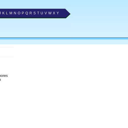
J
K
L
M
N
O
P
Q
R
S
T
U
V
W
X
Y
hores
m