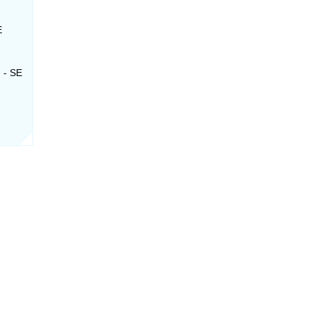
E
 - SE