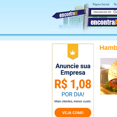
|
Página Inicial
No
encontra
Hamb