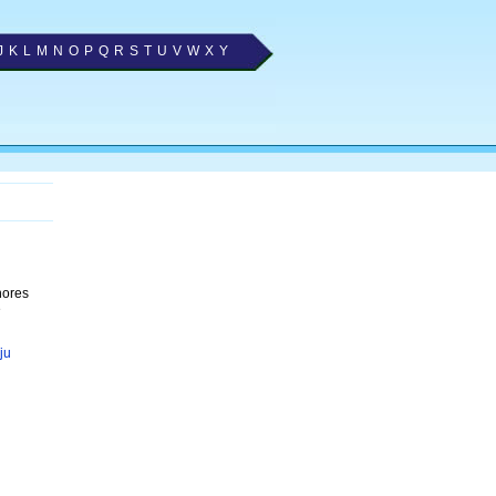
J
K
L
M
N
O
P
Q
R
S
T
U
V
W
X
Y
hores
e
ju