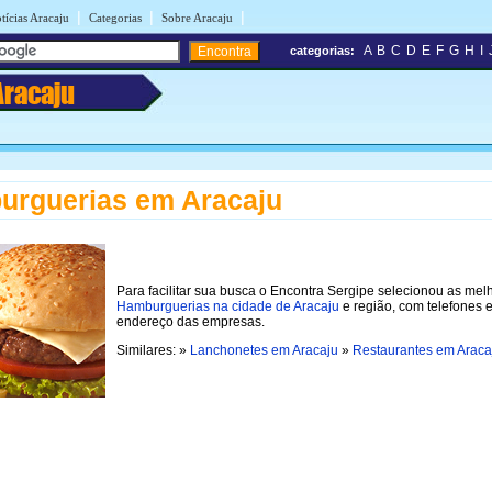
|
|
|
tícias Aracaju
Categorias
Sobre Aracaju
A
B
C
D
E
F
G
H
I
categorias:
Aracaju
urguerias em Aracaju
Para facilitar sua busca o Encontra Sergipe selecionou as mel
Hamburguerias na cidade de Aracaju
e região, com telefones 
endereço das empresas.
Similares: »
Lanchonetes em Aracaju
»
Restaurantes em Araca