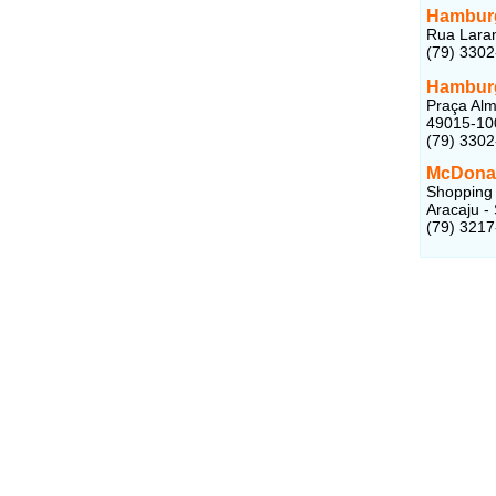
Hamburg
Rua Laran
(79) 330
Hamburg
Praça Alm
49015-10
(79) 330
McDonal
Shopping 
Aracaju -
(79) 3217