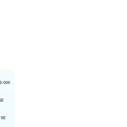
75-000
 SE
- SE