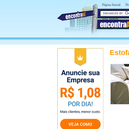
|
Página Inicial
No
encontra
Estof