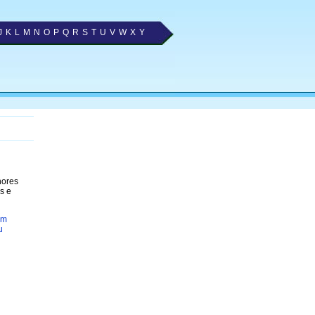
J
K
L
M
N
O
P
Q
R
S
T
U
V
W
X
Y
hores
s e
em
u