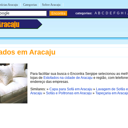
|
|
|
tícias Aracaju
Categorias
Sobre Aracaju
A
B
C
D
E
F
G
H
I
categorias:
Aracaju
ados em Aracaju
Para facilitar sua busca o Encontra Sergipe selecionou as mel
lojas de
Estofados na cidade de Aracaju
e região, com telefone
endereço das empresas.
Similares: »
Capa para Sofá em Aracaju
»
Lavagem de Sofás 
Aracaju
»
Sofás e Poltronas em Aracaju
»
Tapeçaria em Aracaj