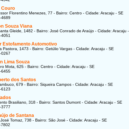
 Couro
ssor Florentino Menezes, 77 - Bairro: Centro - Cidade: Aracaju - SE
4-4689
on Souza Viana
anta Gleide, 1482 - Bairro: José Conrado de Araújo - Cidade: Aracaju 
2-4051
ar Estofamento Automotivo
a Pastora, 1473 - Bairro: Getúlio Vargas - Cidade: Aracaju - SE
3-0267
on Lima Souza
ro Mota, 625 - Bairro: Centro - Cidade: Aracaju - SE
4-6455
berto dos Santos
mbuco, 679 - Bairro: Siqueira Campos - Cidade: Aracaju - SE
4-6123
fados
nto Brasiliano, 318 - Bairro: Santos Dumont - Cidade: Aracaju - SE
5-3777
aújo de Santana
osé Tomaz, 738 - Bairro: São José - Cidade: Aracaju - SE
-7802