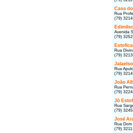
Casa do
Rua Profe
(79) 321
Edimils
Avenida S
(79) 325
Estofic
Rua Divin
(79) 321
Jalaels
Rua Apulc
(79) 321
João Al
Rua Perna
(79) 322
Jô Esto
Rua Sarge
(79) 324
José Ar
Rua Dom J
(79) 3211