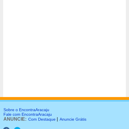
Sobre o EncontraAracaju
Fale com EncontraAracaju
ANUNCIE:
|
Com Destaque
Anuncie Grátis