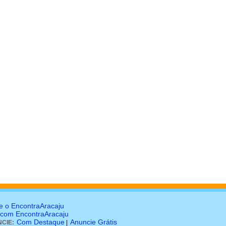
e o EncontraAracaju
 com EncontraAracaju
Com Destaque
Anuncie Grátis
CIE:
|