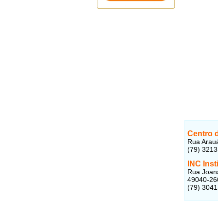
Centro 
Rua Arauá
(79) 321
INC Ins
Rua Joana
49040-26
(79) 304