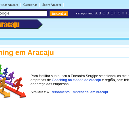
|
|
|
tícias Aracaju
Categorias
Sobre Aracaju
A
B
C
D
E
F
G
H
I
categorias:
Aracaju
ing em Aracaju
Para facilitar sua busca o Encontra Sergipe selecionou as mel
empresas de
Coaching na cidade de Aracaju
e região, com tel
endereço das empresas.
Similares: »
Treinamento Empresarial em Aracaju