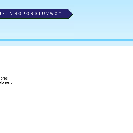
J
K
L
M
N
O
P
Q
R
S
T
U
V
W
X
Y
hores
efones e