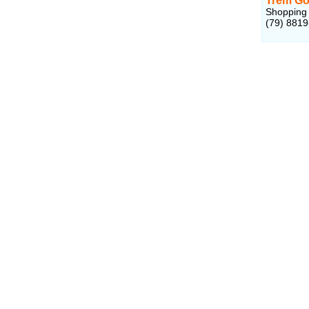
Trem Go
Shopping C
(79) 881