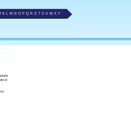
J
K
L
M
N
O
P
Q
R
S
T
U
V
W
X
Y
hores
nes e
 em