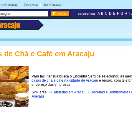
|
|
|
tícias Aracaju
Categorias
Sobre Aracaju
A
B
C
D
E
F
G
H
I
categorias:
Aracaju
 de Chá e Café em Aracaju
Para facilitar sua busca o Encontra Sergipe selecionou as mel
casas de chá e café na cidade de Aracaju
e região, com telefo
endereço das empresas.
Similares: »
Cafeterias em Aracaju
»
Docerias e Bombonieres
Aracaju