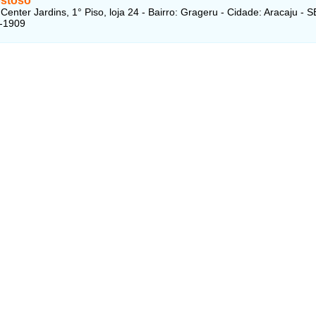
stoso
enter Jardins, 1° Piso, loja 24 - Bairro: Grageru - Cidade: Aracaju - S
9-1909