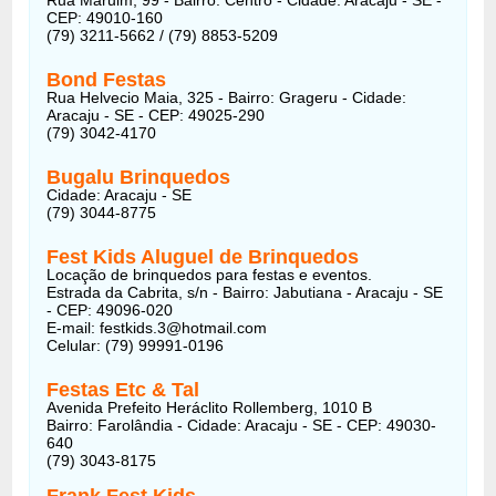
CEP: 49010-160
(79) 3211-5662 / (79) 8853-5209
Bond Festas
Rua Helvecio Maia, 325 - Bairro: Grageru - Cidade:
Aracaju - SE - CEP: 49025-290
(79) 3042-4170
Bugalu Brinquedos
Cidade: Aracaju - SE
(79) 3044-8775
Fest Kids Aluguel de Brinquedos
Locação de brinquedos para festas e eventos.
Estrada da Cabrita, s/n - Bairro: Jabutiana - Aracaju - SE
- CEP: 49096-020
E-mail: festkids.3@hotmail.com
Celular: (79) 99991-0196
Festas Etc & Tal
Avenida Prefeito Heráclito Rollemberg, 1010 B
Bairro: Farolândia - Cidade: Aracaju - SE - CEP: 49030-
640
(79) 3043-8175
Frank Fest Kids